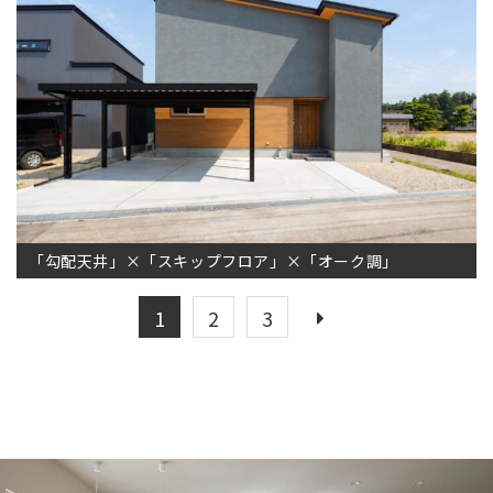
「勾配天井」×「スキップフロア」×「オーク調」
1
2
3