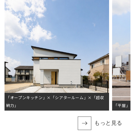
「オープンキッチン」×「シアタールーム」×「超収
納力」
「平屋」×
もっと見る