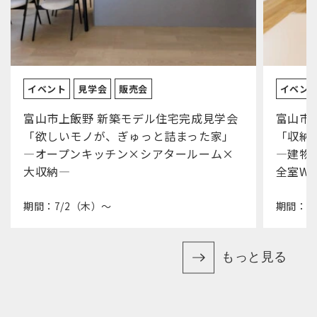
イベント
見学会
販売会
イベン
富山市上飯野 新築モデル住宅完成見学会
富山市
「欲しいモノが、ぎゅっと詰まった家」
「収納
―オープンキッチン×シアタールーム×
―建物
大収納―
全室WI
期間：7/2（木）～
期間：7
もっと見る