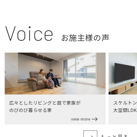
Voice
お施主様の声
広々としたリビングと庭で家族が
スケルト
のびのび暮らせる家
大空間LD
view more
もっと見る