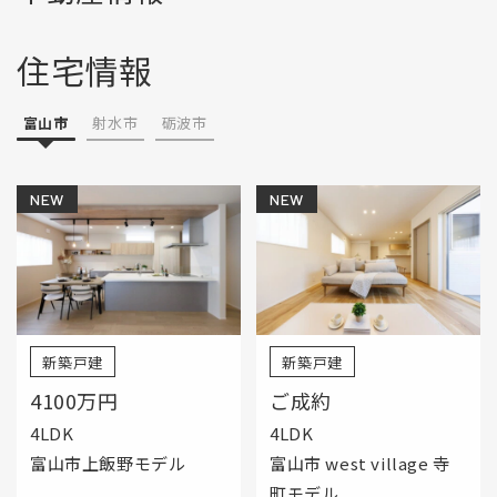
住宅情報
富山市
射水市
砺波市
NEW
NEW
新築戸建
新築戸建
4100万円
ご成約
4LDK
4LDK
富山市上飯野モデル
富山市 west village 寺
町モデル