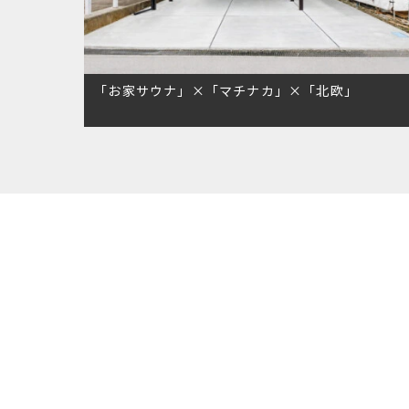
「お家サウナ」×「マチナカ」×「北欧」