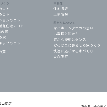
家づくり
不動産
のコト
住宅情報
のコト
土地情報
ションのコト
私たちについて
舗兼住宅のコト
マイホームタナカの想い
3の家
お客様と私たち
の家
確かな技術とセンス
キップのコト
安心安全に暮らせる家づくり
快適に過ごせる家づくり
の声
安心保証
富山支店
富山県中小企業ビ