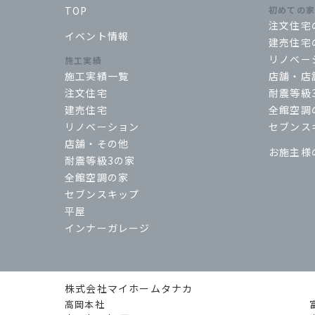
TOP
初めての
注文住宅
イベント情報
建売住宅
リノベー
施工実績
施工実績一覧
店舗・店
注文住宅
耐震等級
建売住宅
全館空調
リノベーション
セブンス
店舗・その他
お施主様
耐震等級3の家
全館空調の家
セブンスキップ
平屋
インナーガレージ
株式会社マイホームタナカ
高岡本社