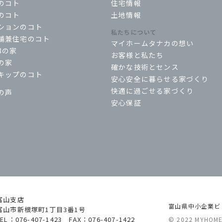
のコト
住宅情報
のコト
土地情報
ションのコト
私たちについて
舗兼住宅のコト
マイホームタナカの想い
3の家
お客様と私たち
の家
確かな技術とセンス
キップのコト
安心安全に暮らせる家づくり
快適に過ごせる家づくり
の声
安心保証
富山支店
富山県中小企業ビ
富山市新根塚町1丁目3番1号
TEL：076-407-1423 FAX：076-407-1422
© 2022 MYHOME T