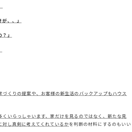
」
きが、、」
の？」
、
、
家づくりの提案や、お客様の新生活のバックアップもハウス
多くいらっしゃいます、家だけを見るのではなく、新たな見
に対し真剣に考えてくれているか
を判断の材料にするのもいい