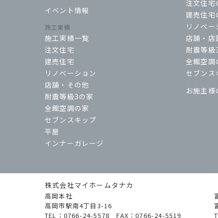
注文住宅
イベント情報
建売住宅
リノベー
施工実績
施工実績一覧
店舗・店
注文住宅
耐震等級
建売住宅
全館空調
リノベーション
セブンス
店舗・その他
お施主様
耐震等級3の家
全館空調の家
セブンスキップ
平屋
インナーガレージ
株式会社マイホームタナカ
高岡本社
高岡市駅南4丁目3-16
TEL：0766-24-5578 FAX：0766-24-5519