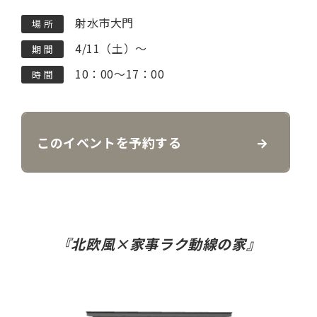
射水市大門
場 所
4/11（土）～
期 間
10：00～17：00
時 間
このイベントを予約する
『北欧風×家事ラク動線の家』