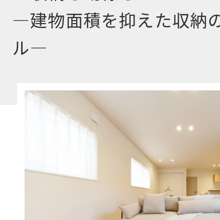
―建物面積を抑えた収納の
ル―