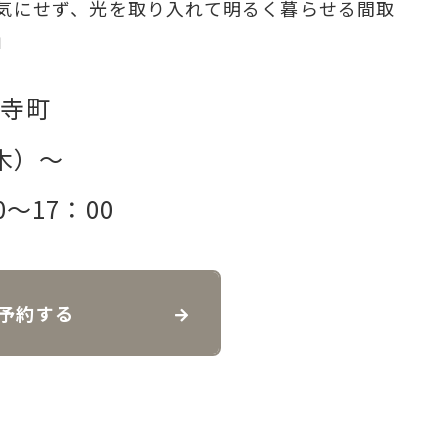
気にせず、光を取り入れて明るく暮らせる間取
」
市寺町
（木）～
0～17：00
予約する