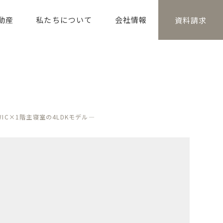
動産
私たちについて
会社情報
資料請求
C×1階主寝室の4LDKモデル―