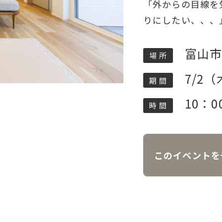
「外からの目線を
りにしたい、、、
富山
場 所
7/2
期 間
10：0
時 間
このイベントを