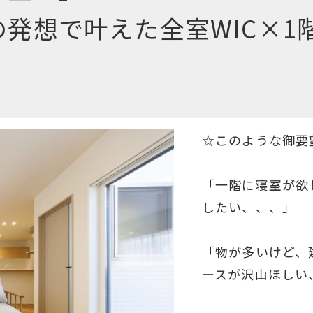
発想で叶えた全室WIC×1階
☆このような御要
「一階に寝室が欲
したい、、、」
「物が多いけど、
ースが沢山ほしい