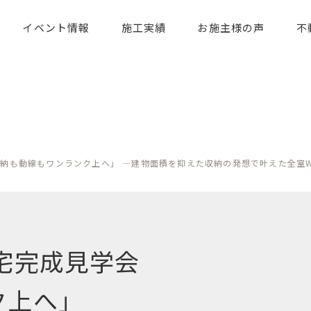
イベント情報
施工実績
お施主様の声
不
納も動線もワンランク上へ」 ―建物面積を抑えた収納の発想で叶えた全室WI
宅完成見学会
ク上へ」