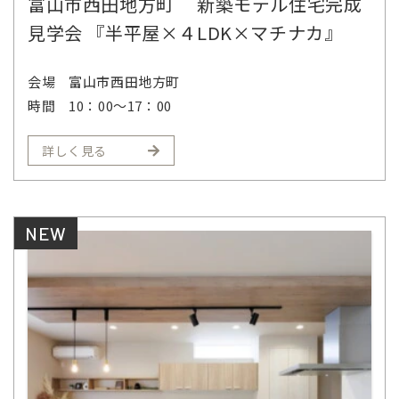
富山市西田地方町 新築モデル住宅完成
見学会 『半平屋×４LDK×マチナカ』
会場
富山市西田地方町
時間
10：00～17：00
詳しく見る
NEW