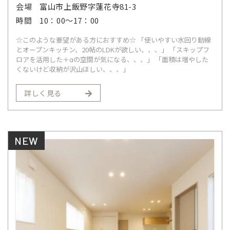
会場
富山市上飯野字蓮花寺81-3
時間
10：00～17：00
☆このような要望がある方におすすめ☆ 「使いやすい水回り動線
とオープンキッチン、20帖のLDKが欲しい、、、」 「スキップフ
ロアを活用した＋αの空間が気になる、、、」 「面積は増やした
くないけど収納が沢山ほしい、、、」
詳しく見る
NEW