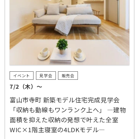
イベント
見学会
販売会
7/2（木）～
富山市寺町 新築モデル住宅完成見学会
「収納も動線もワンランク上へ」 ―建物
面積を抑えた収納の発想で叶えた全室
WIC×1階主寝室の4LDKモデル―