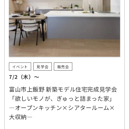
イベント
見学会
販売会
7/2（木）～
富山市上飯野 新築モデル住宅完成見学会
「欲しいモノが、ぎゅっと詰まった家」
―オープンキッチン×シアタールーム×
大収納―