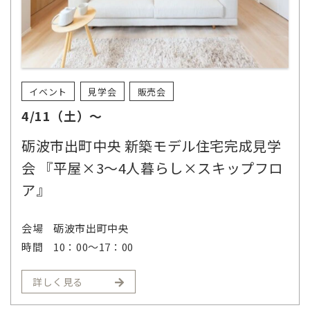
イベント
見学会
販売会
4/11（土）～
砺波市出町中央 新築モデル住宅完成見学
会 『平屋×3～4人暮らし×スキップフロ
ア』
会場
砺波市出町中央
時間
10：00～17：00
詳しく見る